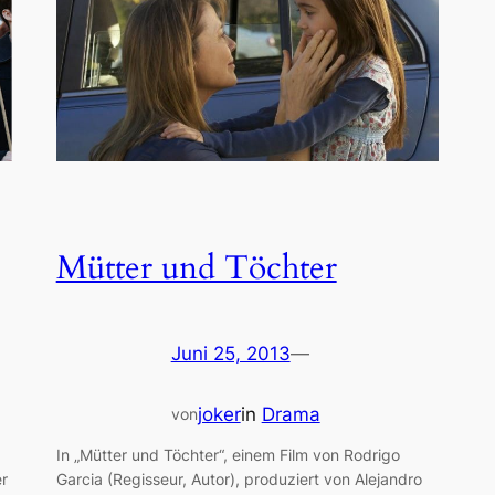
Mütter und Töchter
Juni 25, 2013
—
joker
in
Drama
von
In „Mütter und Töchter“, einem Film von Rodrigo
er
Garcia (Regisseur, Autor), produziert von Alejandro