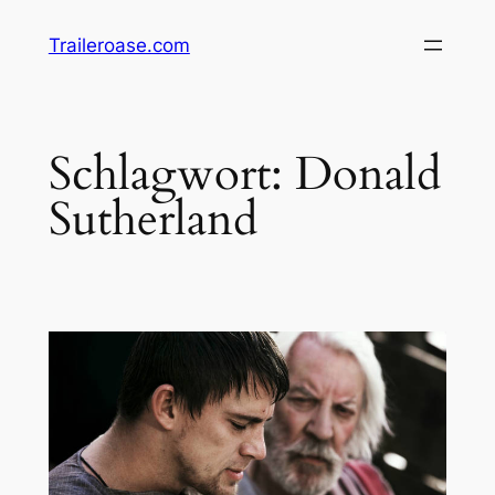
Zum
Traileroase.com
Inhalt
springen
Schlagwort:
Donald
Sutherland