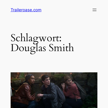
Zum
Traileroase.com
Inhalt
springen
Schlagwort:
Douglas Smith