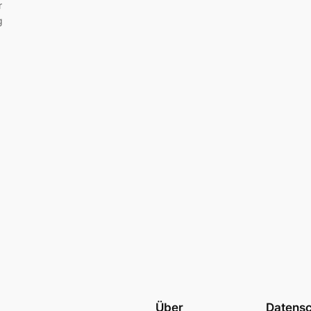
r
g
Über
Datens