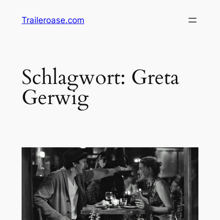
Zum
Traileroase.com
Inhalt
springen
Schlagwort:
Greta
Gerwig