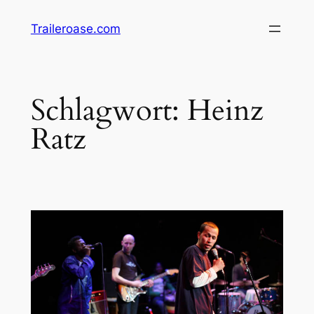
Zum
Traileroase.com
Inhalt
springen
Schlagwort:
Heinz
Ratz