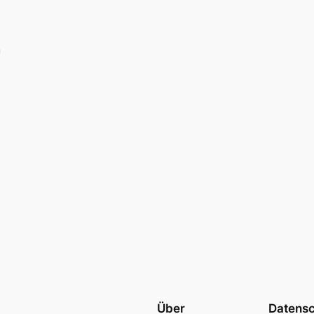
m
Über
Datens