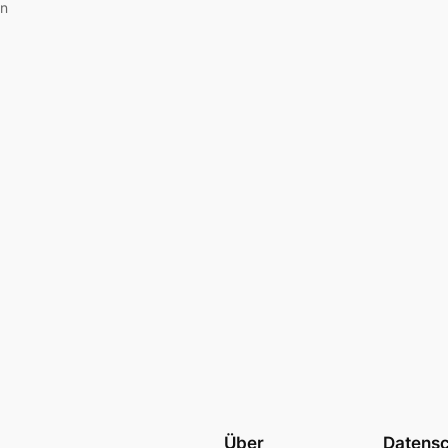
an
Über
Datens