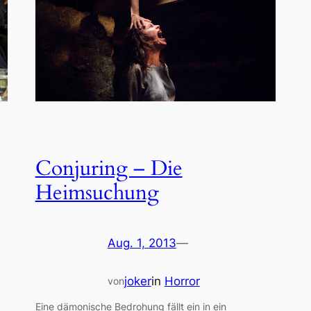
Conjuring – Die
Heimsuchung
Aug. 1, 2013
—
joker
in
Horror
von
Eine dämonische Bedrohung fällt ein in ein