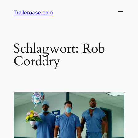
Zum
Traileroase.com
Inhalt
springen
Schlagwort:
Rob
Corddry