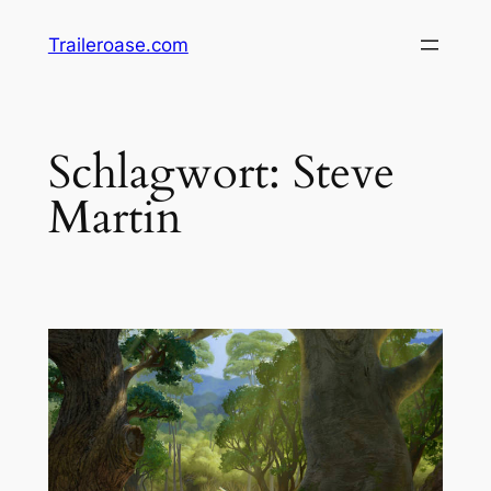
Zum
Traileroase.com
Inhalt
springen
Schlagwort:
Steve
Martin