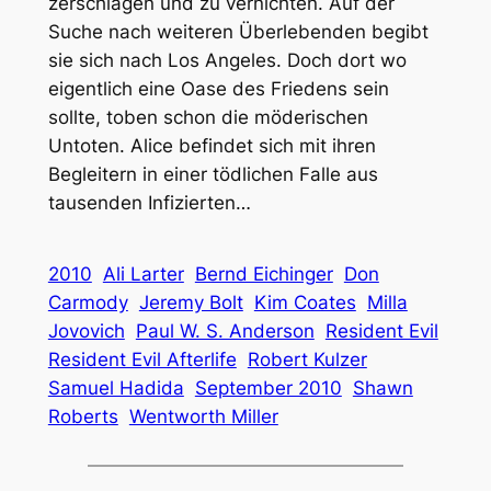
zerschlagen und zu vernichten. Auf der
Suche nach weiteren Überlebenden begibt
sie sich nach Los Angeles. Doch dort wo
eigentlich eine Oase des Friedens sein
sollte, toben schon die möderischen
Untoten. Alice befindet sich mit ihren
Begleitern in einer tödlichen Falle aus
tausenden Infizierten…
2010
Ali Larter
Bernd Eichinger
Don
Carmody
Jeremy Bolt
Kim Coates
Milla
Jovovich
Paul W. S. Anderson
Resident Evil
Resident Evil Afterlife
Robert Kulzer
Samuel Hadida
September 2010
Shawn
Roberts
Wentworth Miller