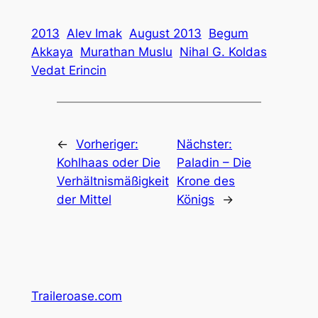
2013
Alev Imak
August 2013
Begum
Akkaya
Murathan Muslu
Nihal G. Koldas
Vedat Erincin
←
Vorheriger:
Nächster:
Kohlhaas oder Die
Paladin – Die
Verhältnismäßigkeit
Krone des
der Mittel
Königs
→
Traileroase.com