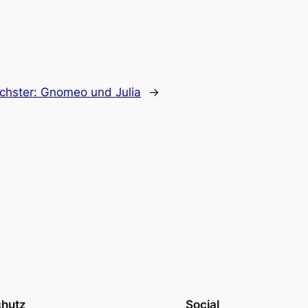
chster:
Gnomeo und Julia
→
chutz
Social