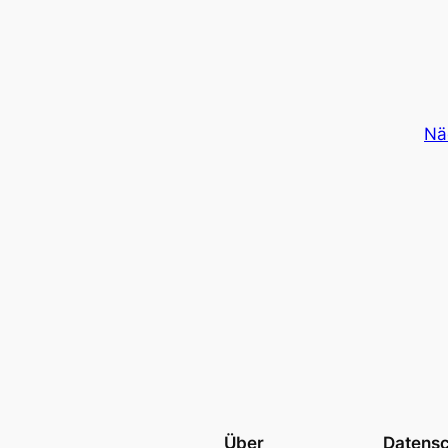
Nä
Über
Datens