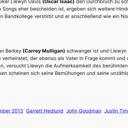
siker Llewyn Davis
(Oscar Isaac)
den Durchbruch zu sch
n Songs eher bescheiden ist, ergeben sich weitere Hin
ein Bandkollege verstirbt und er anschließend wie ein 
an Berkey
(Carrey Mulligan)
schwanger ist und Llewyn f
)
verheiratet, der ebenso als Vater in Frage kommt und 
haben, versucht Llewyn die Aufmerksamkeit des berühm
sen scheinen sich seine Bemühungen und seine unzählig
mber 2013
Garrett Hedlund
John Goodman
Justin Ti