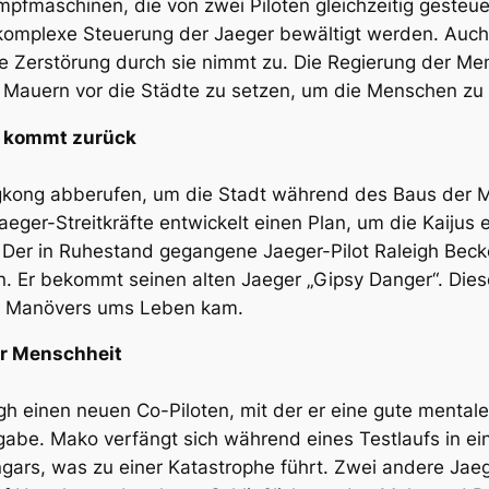
fmaschinen, die von zwei Piloten gleichzeitig gesteuer
komplexe Steuerung der Jaeger bewältigt werden. Auch 
e Zerstörung durch sie nimmt zu. Die Regierung der Me
 Mauern vor die Städte zu setzen, um die Menschen zu
gh kommt zurück
ngkong abberufen, um die Stadt während des Baus der 
ger-Streitkräfte entwickelt einen Plan, um die Kaijus ei
 Der in Ruhestand gegangene Jaeger-Pilot Raleigh Becke
n. Er bekommt seinen alten Jaeger „Gipsy Danger“. Die
es Manövers ums Leben kam.
er Menschheit
eigh einen neuen Co-Piloten, mit der er eine gute menta
gabe. Mako verfängt sich während eines Testlaufs in ei
Hangars, was zu einer Katastrophe führt. Zwei andere Ja