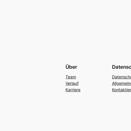
Über
Datens
Team
Datenschu
Verlauf
Allgemei
Karriere
Kontaktie