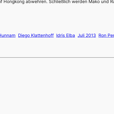
auf Hongkong abwehren. Schließlich werden Mako und Ra
 Hunnam
Diego Klattenhoff
Idris Elba
Juli 2013
Ron Pe