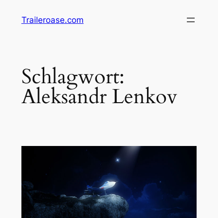
Zum
Traileroase.com
Inhalt
springen
Schlagwort:
Aleksandr Lenkov