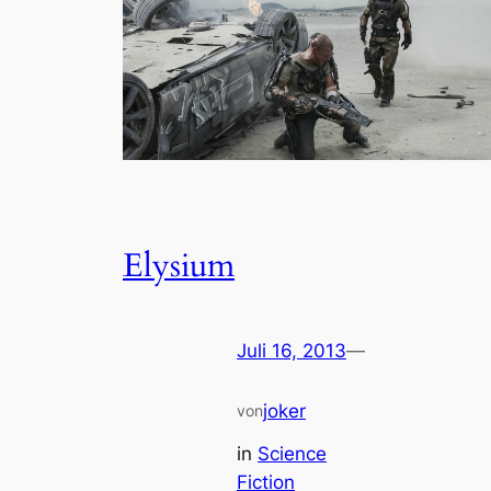
Elysium
Juli 16, 2013
—
joker
von
in
Science
Fiction