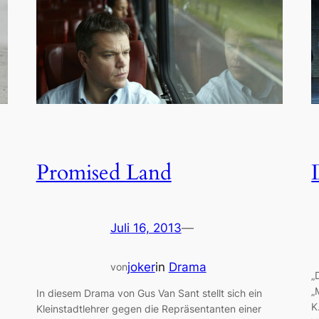
Promised Land
Juli 16, 2013
—
joker
in
Drama
von
„
„
In diesem Drama von Gus Van Sant stellt sich ein
K
Kleinstadtlehrer gegen die Repräsentanten einer