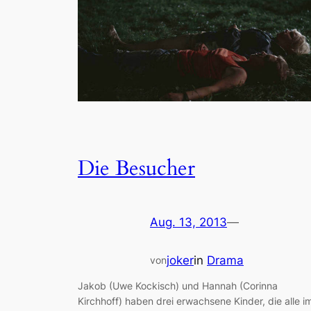
Die Besucher
Aug. 13, 2013
—
joker
in
Drama
von
Jakob (Uwe Kockisch) und Hannah (Corinna
Kirchhoff) haben drei erwachsene Kinder, die alle i