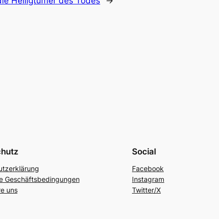
die Heiligtümer des Todes
→
chutz
Social
tzerklärung
Facebook
ne Geschäftsbedingungen
Instagram
re uns
Twitter/X