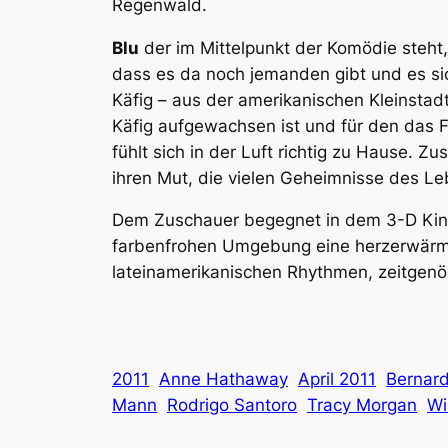
Regenwald.
Blu
der im Mittelpunkt der Komödie steht,
dass es da noch jemanden gibt und es si
Käfig – aus der amerikanischen Kleinstadt 
Käfig aufgewachsen ist und für den das F
fühlt sich in der Luft richtig zu Hause. 
ihren Mut, die vielen Geheimnisse des L
Dem Zuschauer begegnet in dem 3-D Kino
farbenfrohen Umgebung eine herzerwärmen
lateinamerikanischen Rhythmen, zeitgenöss
2011
Anne Hathaway
April 2011
Bernard
Mann
Rodrigo Santoro
Tracy Morgan
Wi