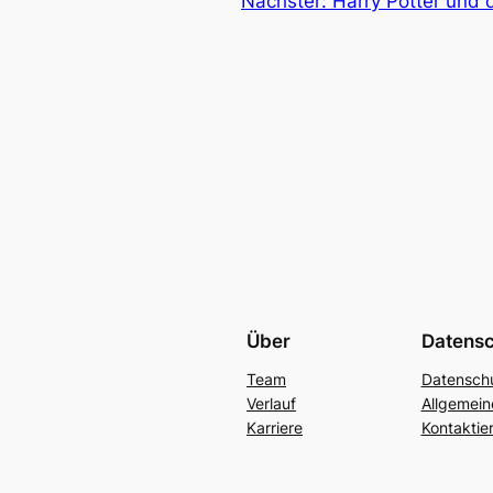
Nächster:
Harry Potter und 
Über
Datens
Team
Datenschu
Verlauf
Allgemei
Karriere
Kontaktie