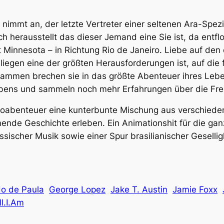
 nimmt an, der letzte Vertreter einer seltenen Ara-Spez
ch herausstellt das dieser Jemand eine Sie ist, da ent
Minnesota – in Richtung Rio de Janeiro. Liebe auf den er
liegen eine der größten Herausforderungen ist, auf die 
Zusammen brechen sie in das größte Abenteuer ihres Lebe
ebens und sammeln noch mehr Erfahrungen über die Fre
abenteuer eine kunterbunte Mischung aus verschiedene
de Geschichte erleben. Ein Animationshit für die gan
ischer Musik sowie einer Spur brasilianischer Geselligk
o de Paula
George Lopez
Jake T. Austin
Jamie Foxx
ll.I.Am