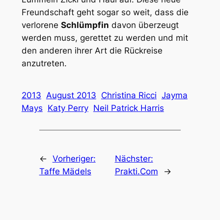
Freundschaft geht sogar so weit, dass die
verlorene
Schlümpfin
davon überzeugt
werden muss, gerettet zu werden und mit
den anderen ihrer Art die Rückreise
anzutreten.
2013
August 2013
Christina Ricci
Jayma
Mays
Katy Perry
Neil Patrick Harris
←
Vorheriger:
Nächster:
Taffe Mädels
Prakti.Com
→