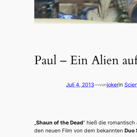
Paul – Ein Alien au
Juli 4, 2013
—
joker
in
Scien
von
„
Shaun of the Dead
“ hieß die romantisc
den neuen Film von dem bekannten
Duo 