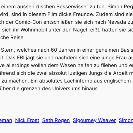
 einem ausserirdischen Besserwisser zu tun. Simon Peg
 wird, sind in diesem Film dicke Freunde. Zudem sind sie
ch der Comic-Con entschließen sie sich nach Nevada zu 
ich ihr Wohnmobil unter den Nagel reißt, hätten sie sic
iche Reise.
Stern, welches nach 60 Jahren in einer geheimen Basi
eit. Das FBI jagt sie und nachdem sich eine junge Frau au
ve allerdings wollen dem Wesen helfen zu fliehen und en
rend sich die zwei absolut lustigen Jungs die Arbeit ma
 zu machen. Ein absolutes Lachinferno aus englischem 
it über die grenzen des Universums hinaus.
teman
Nick Frost
Seth Rogen
Sigourney Weaver
Simon